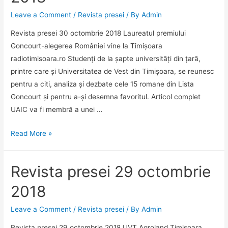
Leave a Comment
/
Revista presei
/ By
Admin
Revista presei 30 octombrie 2018 Laureatul premiului
Goncourt-alegerea României vine la Timișoara
radiotimisoara.ro Studenți de la șapte universități din țară,
printre care și Universitatea de Vest din Timișoara, se reunesc
pentru a citi, analiza și dezbate cele 15 romane din Lista
Goncourt și pentru a-și desemna favoritul. Articol complet
UAIC va fi membră a unei …
Revista
Read More »
presei
30
Revista presei 29 octombrie
octombrie
2018
2018
Leave a Comment
/
Revista presei
/ By
Admin
Revista presei 29 octombrie 2018 UVT Agroland Timisoara