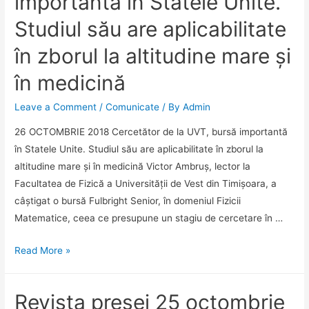
importantă în Statele Unite.
Studiul său are aplicabilitate
în zborul la altitudine mare și
în medicină
Leave a Comment
/
Comunicate
/ By
Admin
26 OCTOMBRIE 2018 Cercetător de la UVT, bursă importantă
în Statele Unite. Studiul său are aplicabilitate în zborul la
altitudine mare și în medicină Victor Ambruș, lector la
Facultatea de Fizică a Universității de Vest din Timișoara, a
câștigat o bursă Fulbright Senior, în domeniul Fizicii
Matematice, ceea ce presupune un stagiu de cercetare în …
Cercetător
Read More »
de
la
Revista presei 25 octombrie
UVT,