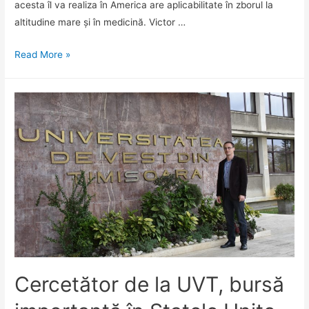
acesta îl va realiza în America are aplicabilitate în zborul la
altitudine mare și în medicină. Victor …
Revista
Read More »
presei
26
octombrie
2018
Cercetător de la UVT, bursă