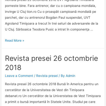
porneste bine. Fara antrenor, dar cu o campioana mondiala,
invinge U Cluj tion.ro Cu o proaspăt campioană mondială pe
parchet, dar cu antrenorul Bogdan Paul suspendat, UVT
Agroland Timişoara a trecut în trei seturi de adversarele de la
U Cluj. Sârboaica Teodora Pusic a intrat în componenţa …
Revista
Read More »
presei
29
Revista presei 26 octombrie
octombrie
2018
2018
Leave a Comment
/
Revista presei
/ By
Admin
Revista presei 26 octombrie 2018 Bursă în America pentru un
cercetător de la Universitatea de Vest din Timișoara
debanat.ro Un cercetător de la Universtatea de Vest Timișoara
a primit o bursă importantă în Statele Unite. Studiul pe care