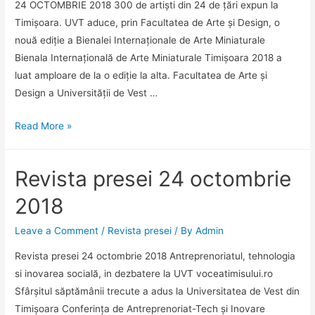
24 OCTOMBRIE 2018 300 de artiști din 24 de țări expun la
Timișoara. UVT aduce, prin Facultatea de Arte și Design, o
nouă ediție a Bienalei Internaționale de Arte Miniaturale
Bienala Internațională de Arte Miniaturale Timișoara 2018 a
luat amploare de la o ediție la alta. Facultatea de Arte și
Design a Universității de Vest …
300
Read More »
de
artiști
Revista presei 24 octombrie
din
24
2018
de
țări
Leave a Comment
/
Revista presei
/ By
Admin
expun
Revista presei 24 octombrie 2018 Antreprenoriatul, tehnologia
la
si inovarea socială, in dezbatere la UVT voceatimisului.ro
Timișoara.
Sfârșitul săptămânii trecute a adus la Universitatea de Vest din
UVT
Timișoara Conferința de Antreprenoriat-Tech și Inovare