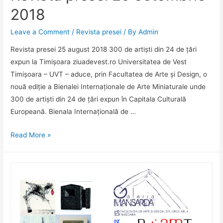
bursă
2018
importantă
în
Leave a Comment
/
Revista presei
/ By
Admin
Statele
Revista presei 25 august 2018 300 de artiști din 24 de țări
Unite.
expun la Timișoara ziuadevest.ro Universitatea de Vest
Studiul
Timișoara – UVT – aduce, prin Facultatea de Arte și Design, o
său
nouă ediție a Bienalei Internaționale de Arte Miniaturale unde
are
300 de artiști din 24 de țări expun în Capitala Culturală
aplicabilitate
Europeană. Bienala Internațională de …
în
zborul
Revista
Read More »
la
presei
altitudine
25
mare
octombrie
și
2018
în
medicină