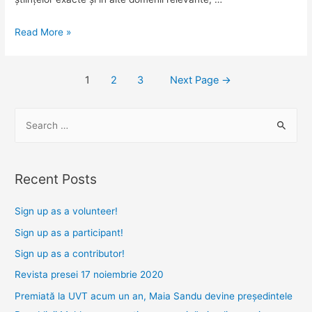
Revista
Read More »
presei
23
Posts
1
2
3
Next Page
→
octombrie
navigation
2018
S
e
a
r
Recent Posts
c
h
Sign up as a volunteer!
f
Sign up as a participant!
o
Sign up as a contributor!
r
Revista presei 17 noiembrie 2020
:
Premiată la UVT acum un an, Maia Sandu devine președintele