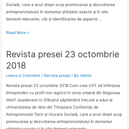
aduce,
Socială, care a avut drept scop promovarea și dezvoltarea
prin
antreprenoriatului în domeniul științelor exacte și în alte
Facultatea
domenii relevante, cât și identificarea de aspecte …
de
Arte
Revista
Read More »
și
presei
Design,
24
Revista presei 23 octombrie
o
octombrie
nouă
2018
2018
ediție
a
Leave a Comment
/
Revista presei
/ By
Admin
Bienalei
Revista presei 23 octombrie 2018 Cum vrea UVT să înființeze
Internaționale
întreprinderi cu profil non-agricol în zona urbană din Regiunea
de
Vest? ziuadevest.ro Sfârșitul săptămânii trecute a adus la
Arte
Universitatea de Vest din Timișoara Conferința de
Miniaturale
Antreprenoriat-Tech și Inovare Socială, care a avut drept scop
promovarea și dezvoltarea antreprenoriatului în domeniul
științelor exacte și în alte domenii relevante, …