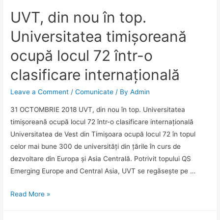
UVT, din nou în top.
Universitatea timișoreană
ocupă locul 72 într-o
clasificare internațională
Leave a Comment
/
Comunicate
/ By
Admin
31 OCTOMBRIE 2018 UVT, din nou în top. Universitatea
timișoreană ocupă locul 72 într-o clasificare internațională
Universitatea de Vest din Timișoara ocupă locul 72 în topul
celor mai bune 300 de universități din țările în curs de
dezvoltare din Europa și Asia Centrală. Potrivit topului QS
Emerging Europe and Central Asia, UVT se regăsește pe …
UVT,
Read More »
din
nou