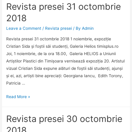
Revista presei 31 octombrie
în
top.
2018
Universitatea
timișoreană
Leave a Comment
/
Revista presei
/ By
Admin
ocupă
Revista presei 31 octombrie 2018 1 noiembrie, expoziție
locul
Cristian Sida și foștii săi studenți, Galeria Helios timisplus.ro
72
Joi, 1 noiembrie, de la ora 18.00, Galeria HELIOS a Uniunii
într-
Artiștilor Plastici din Timișoara vernisează expoziția 20. Artistul
o
vizual Cristian Sida expune alături de foștii săi studenți, ajunși
clasificare
și ei, azi, artiști bine apreciați: Georgiana Iancu, Edith Torony,
internațională
Patricia …
Revista
Read More »
presei
31
Revista presei 30 octombrie
octombrie
2018
2018