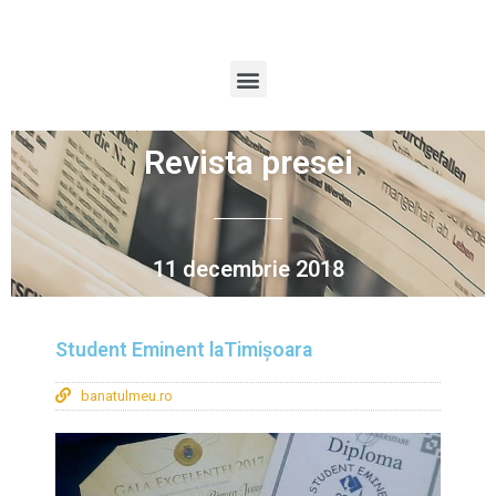
Revista presei
11 decembrie 2018
Student Eminent laTimișoara
banatulmeu.ro