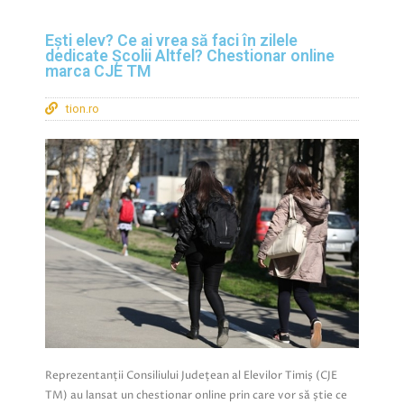
Ești elev? Ce ai vrea să faci în zilele
dedicate Școlii Altfel? Chestionar online
marca CJE TM
tion.ro
Reprezentanții Consiliului Județean al Elevilor Timiș (CJE
TM) au lansat un chestionar online prin care vor să știe ce